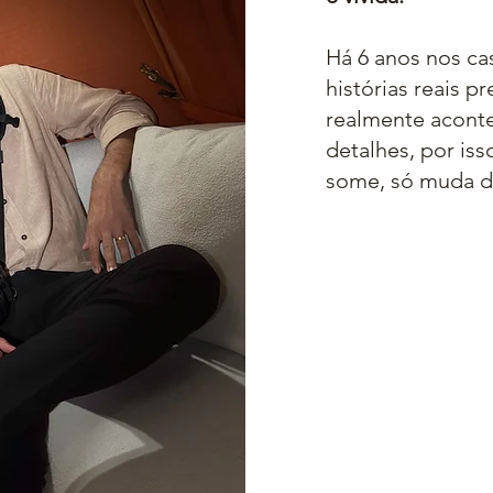
Há 6 anos nos c
histórias reais p
realmente acont
detalhes, por iss
some, só muda d