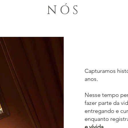
NÓS
Capturamos hist
anos.
Nesse tempo pe
fazer parte da vi
entregando e cur
enquanto regist
e vívida.