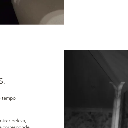
S.
 o tempo
ntrar beleza,
e corresponde